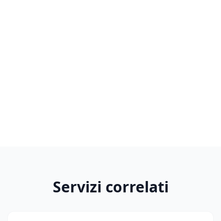
Ogni progetto è pensato sulle reali esigenze del
cliente.
Facilità di gestione
Il pannello di amministrazione permette
aggiornamenti autonomi e rapidi.
Progetto scalabile nel tempo
Il sito può evolversi aggiungendo nuove
funzionalità o sezioni.
Servizi correlati