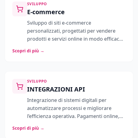
SVILUPPO
E-commerce
Sviluppo di siti e-commerce
personalizzati, progettati per vendere
prodotti e servizi online in modo efficace.
Ogni progetto unisce struttura tecnica,
Scopri di più
→
esperienza utente e integrazioni
strategiche per supportare la crescita del
business nel tempo.
SVILUPPO
INTEGRAZIONI API
Integrazione di sistemi digitali per
automatizzare processi e migliorare
l’efficienza operativa. Pagamenti online,
CRM, ERP, sistemi di prenotazione e flussi
Scopri di più
→
personalizzati vengono collegati in modo